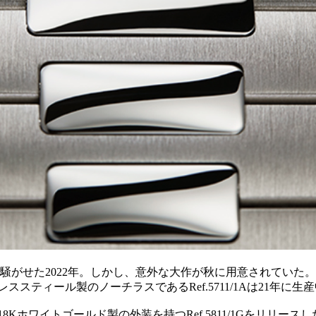
騒がせた2022年。しかし、意外な大作が秋に用意されていた
スティール製のノーチラスであるRef.5711/1Aは21年に生
Kホワイトゴールド製の外装を持つRef.5811/1Gをリリースし